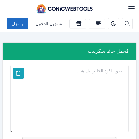
تسجيل الدخول
يسجل
مُجمل جافا سكريبت