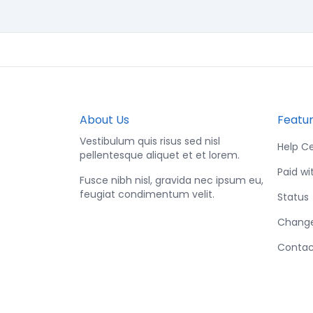
About Us
Featu
Vestibulum quis risus sed nisl
Help C
pellentesque aliquet et et lorem.
Paid wi
Fusce nibh nisl, gravida nec ipsum eu,
feugiat condimentum velit.
Status
Chang
Contac