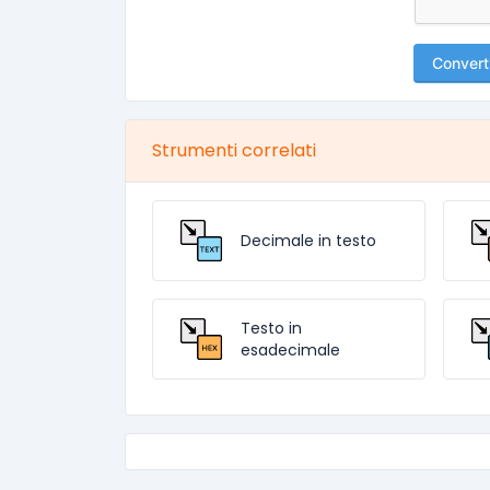
Convert
Strumenti correlati
Decimale in testo
Testo in
esadecimale