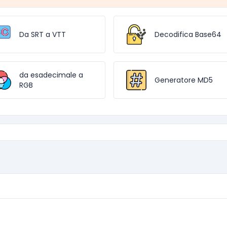
Da SRT a VTT
Decodifica Base64
da esadecimale a
Generatore MD5
RGB