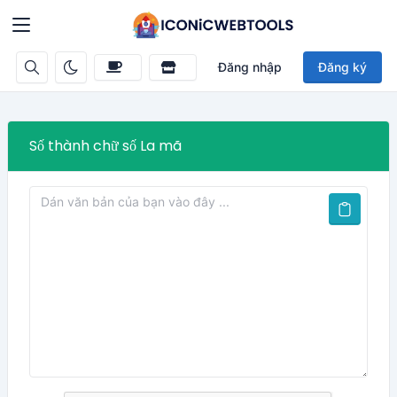
Đăng nhập
Đăng ký
Số thành chữ số La mã