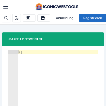
Anmeldung
Registrieren
JSON-Formatierer
1
{
}